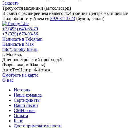
Заказать
Требуются механики (автослесари)
В связи с расширением нашего 4х4 тюнинг-центра мы ищем мех
Подробности у Алексея
89268113723
(будни, вацап)
+7 (495) 649-65-79
+7 (929) 670-93-56
Написать в Telegram
Написать в Max
info@trophy-life.ru
г. Москва,
Днепропетровский проезд, д.5
(Варшавка, м.Южная)
АвтоТехЦентр, 4-й этаж.
Смотреть на карте
О нас
История
Наша команда
Сертификаты
Наши песни
СМИ о нас
Оплата
Блог
Достопримечательности