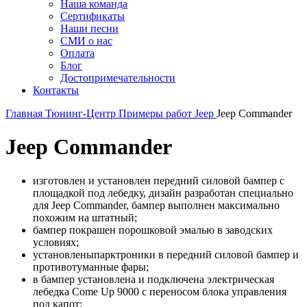
Наша команда
Сертификаты
Наши песни
СМИ о нас
Оплата
Блог
Достопримечательности
Контакты
Главная
Тюнинг-Центр
Примеры работ
Jeep
Jeep Commander
Jeep Commander
изготовлен и установлен передний силовой бампер с
площадкой под лебедку, дизайн разработан специально
для Jeep Commander, бампер выполнен максимально
похожим на штатный;
бампер покрашен порошковой эмалью в заводских
условиях;
установленыпарктроники в передний силовой бампер и
противотуманные фары;
в бампер установлена и подключена электрическая
лебедка Come Up 9000 с переносом блока управления
под капот;