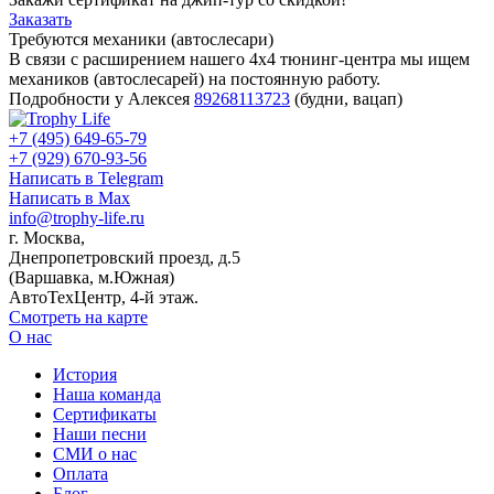
Заказать
Требуются механики (автослесари)
В связи с расширением нашего 4х4 тюнинг-центра мы ищем
механиков (автослесарей) на постоянную работу.
Подробности у Алексея
89268113723
(будни, вацап)
+7 (495) 649-65-79
+7 (929) 670-93-56
Написать в Telegram
Написать в Max
info@trophy-life.ru
г. Москва,
Днепропетровский проезд, д.5
(Варшавка, м.Южная)
АвтоТехЦентр, 4-й этаж.
Смотреть на карте
О нас
История
Наша команда
Сертификаты
Наши песни
СМИ о нас
Оплата
Блог