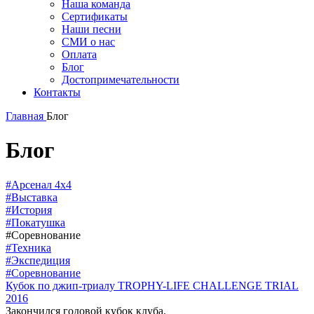
Наша команда
Сертификаты
Наши песни
СМИ о нас
Оплата
Блог
Достопримечательности
Контакты
Главная
Блог
Блог
#Арсенал 4х4
#Выставка
#История
#Покатушка
#Соревнование
#Техника
#Экспедиция
#Соревнование
Кубок по джип-триалу TROPHY-LIFE CHALLENGE TRIAL
2016
Закончился годовой кубок клуба.