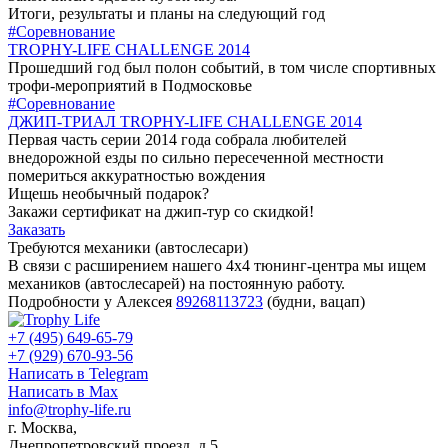
Итоги, результаты и планы на следующий год
#Соревнование
TROPHY-LIFE CHALLENGE 2014
Прошедший год был полон событий, в том числе спортивных
трофи-мероприятий в Подмосковье
#Соревнование
ДЖИП-ТРИАЛ TROPHY-LIFE CHALLENGE 2014
Первая часть серии 2014 года собрала любителей
внедорожной езды по сильно пересеченной местности
помериться аккуратностью вождения
Ищешь необычный подарок?
Закажи сертификат на джип-тур со скидкой!
Заказать
Требуются механики (автослесари)
В связи с расширением нашего 4х4 тюнинг-центра мы ищем
механиков (автослесарей) на постоянную работу.
Подробности у Алексея
89268113723
(будни, вацап)
+7 (495) 649-65-79
+7 (929) 670-93-56
Написать в Telegram
Написать в Max
info@trophy-life.ru
г. Москва,
Днепропетровский проезд, д.5