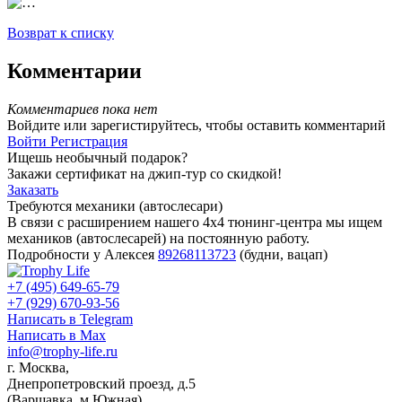
Возврат к списку
Комментарии
Комментариев пока нет
Войдите или зарегистируйтесь, чтобы оставить комментарий
Войти
Регистрация
Ищешь необычный подарок?
Закажи сертификат на джип-тур со скидкой!
Заказать
Требуются механики (автослесари)
В связи с расширением нашего 4х4 тюнинг-центра мы ищем
механиков (автослесарей) на постоянную работу.
Подробности у Алексея
89268113723
(будни, вацап)
+7 (495) 649-65-79
+7 (929) 670-93-56
Написать в Telegram
Написать в Max
info@trophy-life.ru
г. Москва,
Днепропетровский проезд, д.5
(Варшавка, м.Южная)