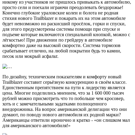
никому из участников не пришлось привыкать к автомобилю,
просто сели и поехали играючи преодолевать бездорожье!
Конечно глубокие ураловские колеи и болота не родная
стихия нового Trailblazer и покарать их на этом автомобиле
будет невозможно но раскисший просёлок, горки и спуски,
для этого предусмотрены системы помощи при спуске и
подъеме которые включаются специальной кнопкой, можно с
лёгкостью! При движении по грейдеру в автомобиле
комфортно даже на высокой скорости. Система тормозов
срабатывает отлично, на любой покрытии будь то камни,
песок или мокрый асфальт.
По дизайну, техническим показателям и комфорту новый
Trailblazer составит серьёзную конкуренцию в своём классе.
Единственным препятствием на пути к лидерству является
цена. Многие поделились мнением, что за 1 600 000 тысяч
рублей можно присмотреть что то побольше чем кросовер,
хоть и с замечательными задатками полноценного
внедорожника. На вопрос американской делигации что они
думают, по поводу нового автомобиля их родной марки?
Американцы ответили иронично и кратко - «он слишком мал
для американского автомобиля!»