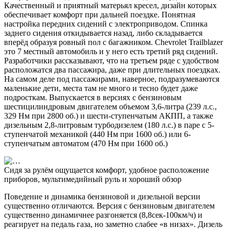
Качественный и приятный матерьял кресел, дизайн которых
обеспечивает комфорт при дальней поездке. Понятная
настройка передних сидений с электроприводом. Спинка
заднего сидения откидывается назад, либо складывается
вперёд образуя ровный пол с багажником. Chevrolet Trailblazer
это 7 местный автомобиль и у него есть третий ряд сидений.
Разработчики рассказывают, что на третьем ряде с удобством
расположатся два пассажира, даже при длительных поездках.
На самом деле под пассажирами, наверное, подразумеваются
маленькие дети, места там не много и тесно будет даже
подросткам. Выпускается в версиях с бензиновым
шестицилиндровым двигателем объемом 3,6-литра (239 л.с.,
329 Нм при 2800 об.) и шести-ступенчатым АКПП, а также
дизельным 2,8-литровым турбодизелем (180 л.с.) в паре с 5-
ступенчатой механикой (440 Нм при 1600 об.) или 6-
ступенчатым автоматом (470 Нм при 1600 об.)
Сидя за рулём ощущается комфорт, удобное расположение
приборов, мультимедийный руль и хороший обзор
Поведение и динамика бензиновой и дизельной версии
существенно отличаются. Версия с бензиновым двигателем
существенно динамичнее разгоняется (8,8сек-100км/ч) и
реагирует на педаль газа, но заметно слабее «в низах». Дизель