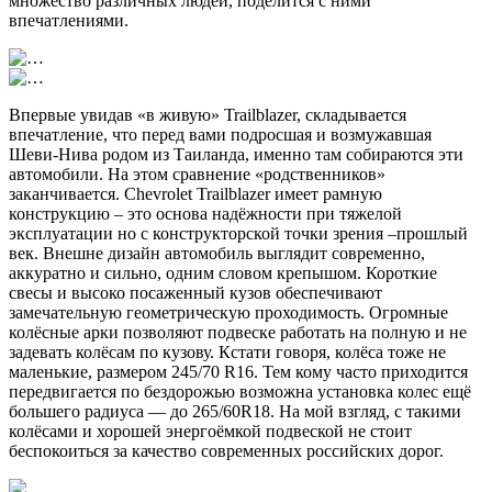
множество различных людей, поделится с ними
впечатлениями.
Впервые увидав «в живую» Trailblazer, складывается
впечатление, что перед вами подросшая и возмужавшая
Шеви-Нива родом из Таиланда, именно там собираются эти
автомобили. На этом сравнение «родственников»
заканчивается. Chevrolet Trailblazer имеет рамную
конструкцию – это основа надёжности при тяжелой
эксплуатации но с конструкторской точки зрения –прошлый
век. Внешне дизайн автомобиль выглядит современно,
аккуратно и сильно, одним словом крепышом. Короткие
свесы и высоко посаженный кузов обеспечивают
замечательную геометрическую проходимость. Огромные
колёсные арки позволяют подвеске работать на полную и не
задевать колёсам по кузову. Кстати говоря, колёса тоже не
маленькие, размером 245/70 R16. Тем кому часто приходится
передвигается по бездорожью возможна установка колес ещё
большего радиуса — до 265/60R18. На мой взгляд, с такими
колёсами и хорошей энергоёмкой подвеской не стоит
беспокоиться за качество современных российских дорог.