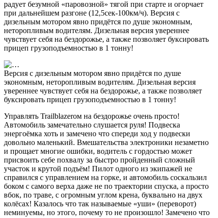
радует безумной «паровозной» тягой при старте и огорчает
при дальнейшем разгоне (12,5сек-100км/ч). Версия с
дизельным мотором явно придётся по душе экономным,
неторопливым водителям. Дизельная версия увереннее
чувствует себя на бездорожье, а также позволяет буксировать
прицеп грузоподъемностью в 1 тонну!
Версия с дизельным мотором явно придётся по душе
экономным, неторопливым водителям. Дизельная версия
увереннее чувствует себя на бездорожье, а также позволяет
буксировать прицеп грузоподъемностью в 1 тонну!
Управлять Trailblazerом на бездорожье очень просто!
Автомобиль замечательно слушается руля! Подвеска
энергоёмка хоть и замечено что спереди ход у подвески
довольно маленький. Вмешательства электроники незаметно
и прощает многие ошибки, водитель с гордостью может
присвоить себе похвалу за быстро пройденный сложный
участок и крутой подъём! Пилот одного из экипажей не
справился с управлением на горке, и автомобиль соскальзил
боком с самого верха даже не по траектории спуска, а просто
вбок, по траве, с огромным углом крена, буквально на двух
колёсах! Казалось что так называемые «уши» (переворот)
неминуемы, но этого, почему то не произошло! Замечено что