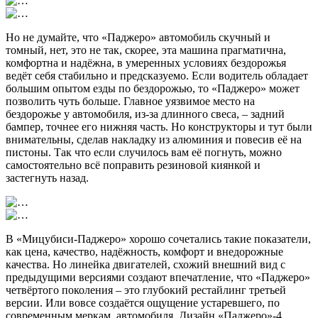
Но не думайте, что «Паджеро» автомобиль скучный и
томный, нет, это не так, скорее, эта машина прагматична,
комфортна и надёжна, в умеренных условиях бездорожья
ведёт себя стабильно и предсказуемо. Если водитель обладает
большим опытом езды по бездорожью, то «Паджеро» может
позволить чуть больше. Главное уязвимое место на
бездорожье у автомобиля, из-за длинного свеса, – задний
бампер, точнее его нижняя часть. Но конструкторы и тут были
внимательны, сделав накладку из алюминия и повесив её на
пистоны. Так что если случилось вам её погнуть, можно
самостоятельно всё поправить резиновой киянкой и
застегнуть назад.
В «Мицубиси-Паджеро» хорошо сочетались такие показатели,
как цена, качество, надёжность, комфорт и внедорожные
качества. Но линейка двигателей, схожий внешний вид с
предыдущими версиями создают впечатление, что «Паджеро»
четвёртого поколения – это глубокий рестайлинг третьей
версии. Или вовсе создаётся ощущение устаревшего, по
современным меркам, автомобиля. Дизайн «Паджеро»-4