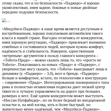
этому скажу, что и по безопасности «Паджеро»-4 хорошо
укомплектован, имея задние, боковые и новые двойные
передние подушки безопасности.
«Мицубиси-Паджеро» в наше время является доступным и
востребованным, хорошо покупаемым автомобилем такого
класса в нашей стране. Выгодно отличаясь от конкурентов,
имея хорошую репутацию, «Паджеро» привлекает внимание
семейных и состоявшихся людей, которым нужны комфорт,
надёжность и стабильность. Наверное, единственным
«ветреным» аргументом в пользу главного конкурента –
«Тойота-Прадо» – можно сказать лишь то, что «просто не
Тойота». Покатавшись на новых «Прадо» и «Паджеро», с
уверенностью могу сказать, что «Тойота» выигрывает лишь в
динамике (у «Паджеро» – 3,0), весе и бренде. «Паджеро»
больше и комфортнее, кстати, по технологиям и конструкции
– современнее «Прадо». Интегрированная лонжеронного типа
рама и полностью независимая подвеска дают низкий центр
тяжести и лучшую управляемость на дороге при больших
размерах и весе. Ещё одним конкурентом может выступить
«Ниссан-Патфайндер», но он более бедный во внедорожной
оснастке и, на мой взгляд, хоть и более быстрый, но
значительно менее надёжный, чем «Мицубиси-Паджеро».