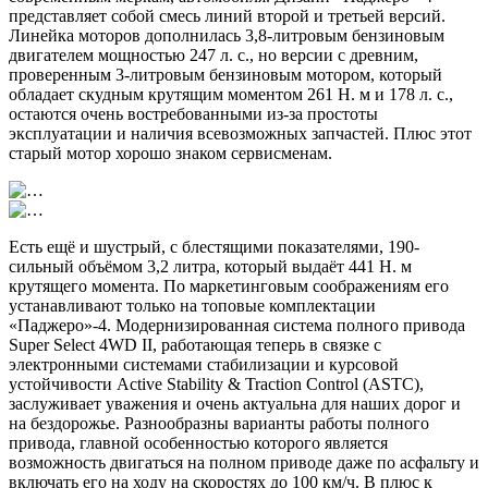
представляет собой смесь линий второй и третьей версий.
Линейка моторов дополнилась 3,8-литровым бензиновым
двигателем мощностью 247 л. с., но версии с древним,
проверенным 3-литровым бензиновым мотором, который
обладает скудным крутящим моментом 261 Н. м и 178 л. с.,
остаются очень востребованными из-за простоты
эксплуатации и наличия всевозможных запчастей. Плюс этот
старый мотор хорошо знаком сервисменам.
Есть ещё и шустрый, с блестящими показателями, 190-
сильный объёмом 3,2 литра, который выдаёт 441 Н. м
крутящего момента. По маркетинговым соображениям его
устанавливают только на топовые комплектации
«Паджеро»-4. Модернизированная система полного привода
Super Select 4WD II, работающая теперь в связке с
электронными системами стабилизации и курсовой
устойчивости Active Stability & Traction Control (ASTC),
заслуживает уважения и очень актуальна для наших дорог и
на бездорожье. Разнообразны варианты работы полного
привода, главной особенностью которого является
возможность двигаться на полном приводе даже по асфальту и
включать его на ходу на скоростях до 100 км/ч. В плюс к