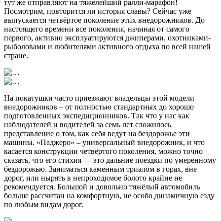
тут же отправляют на тяжелейший ралли-марафон!
Посмотрим, повторится ли история славы? Сейчас уже
выпускается четвёртое поколение этих внедорожников. До
настоящего времени все поколения, начиная от самого
первого, активно эксплуатируются джиперами, охотниками-
рыболовами и любителями активного отдыха по всей нашей
стране.
На покатушки часто приезжают владельцы этой модели
внедорожников – от полностью стандартных до хорошо
подготовленных экспедиционников. Так что у нас как
наблюдателей и водителей за семь лет сложилось
представление о том, как себя ведут на бездорожье эти
машины. «Паджеро» – универсальный внедорожник, и что
касается конструкции четвёртого поколения, можно точно
сказать, что его стихия — это дальние поездки по умеренному
бездорожью. Заниматься каменным триалом в горах, вне
дорог, или нырять в непроходимое болото крайне не
рекомендуется. Большой и довольно тяжёлый автомобиль
больше рассчитан на комфортную, не особо динамичную езду
по любым видам дорог.