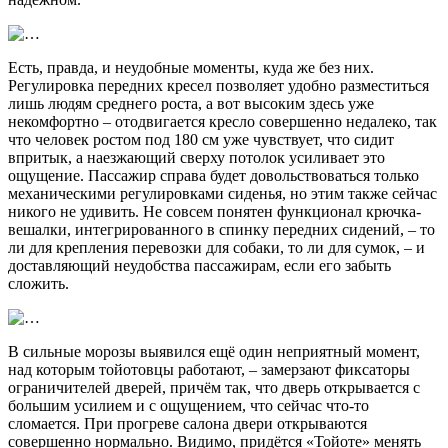
Есть, правда, и неудобные моменты, куда же без них.
Регулировка передних кресел позволяет удобно разместиться
лишь людям среднего роста, а вот высоким здесь уже
некомфортно – отодвигается кресло совершенно недалеко, так
что человек ростом под 180 см уже чувствует, что сидит
впритык, а наезжающий сверху потолок усиливает это
ощущение. Пассажир справа будет довольствоваться только
механическими регулировками сиденья, но этим также сейчас
никого не удивить. Не совсем понятен функционал крючка-
вешалки, интегрированного в спинку передних сидений, – то
ли для крепления перевозки для собаки, то ли для сумок, – и
доставляющий неудобства пассажирам, если его забыть
сложить.
В сильные морозы выявился ещё один неприятный момент,
над которым тойотовцы работают, – замерзают фиксаторы
ограничителей дверей, причём так, что дверь открывается с
большим усилием и с ощущением, что сейчас что-то
сломается. При прогреве салона двери открываются
совершенно нормально. Видимо, придётся «Тойоте» менять