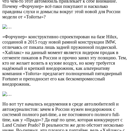
что чем-то этот автомобиль привлекает к себе внимание.
Почему «Форчунер» всё-таки покупают и насколько
правдивы слухи и домыслы вокруг этой новой для России
модели от «Тойоты»?
«Форчунер» конструктивно спроектирован на базе Hilux,
созданной в 2015 году новой рамной конструкции IMW,
отличаясь от пикапа лишь задней пружинной подвеской.
«Хайлакс» на данный момент является лидером продаж в
сегменте пикапов в России и прочно занял эту позицию. Тем,
кто не желает возить в кузове воздух, но кому требуется
надёжный и крепкий внедорожник, как альтернативу
компания «Тойота» предлагает полноценный пятидверный
Fortuner и преподносит его как бескомпромиссный
внедорожник.
Но вот тут начались недоумения в среде автолюбителей и
автожурналистов: зачем в России нужен внедорожник с
системой полного part-time, а не постоянного полного full-
time, как у «Прадо»? Да ещё по цене, которая конкурирует с
Land Cruiser Prado? В реальности же дело обстоит несколько
иначе. Во-первых, что плохого в партайме, ведь «Хайлакс» с