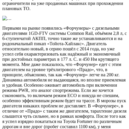
ограничители на уже проданных машинах при прохождении
плановых ТО.
Первыми на рынке появились «Форчунеры» с дизельными
двигателями 1GD-FTV системы Common Rail, объёмом 2,8 л, с
6-ступенчатой АКПП, точно такие же устанавливаются и на
родоначальный пикап «Тойота-Хайлакс». Двигатель
относительно новый, в серию пошёл с 2014 года, но уже
успел себя охарактеризовать как надёжный и экономичный
при достойных параметрах в 177 л. С. и 450 Нм крутящего
момента. Мне даже показалось, что «Форчунер» едет с этим
двигателем на уровне трёхлитрового «Прадо», что, в
принципе, объяснимо, так как «Форчунер» легче на 200 кг.
Динамика автомобиля не выдающаяся, но вполне приемлемая
и удобная. Особенно оживает автомобиль при включении
режима PWR, это аналог спортрежима. Если же хочется
сэкономить, то включаем режим ECO и никуда не спешим,
особенно эффективным режим будет на трассе. В морозы пуск
двигателя никаких проблем не доставляет. В «Форчунере», в
отличие от «Прадо» с таким же двигателем, тарахтение дизеля
слышится чуть сильнее, но в рамках комфорта. После того как
я успел изрядно покататься на Toyota Fortuner по различным
дорогам и вне дорог (пробег составил 1100 км), у меня