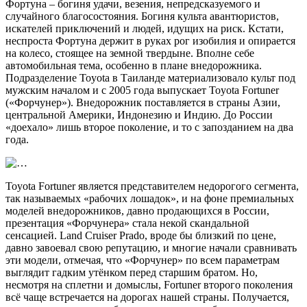
Фортуна – богиня удачи, везения, непредсказуемого и
случайного благосостояния. Богиня культа авантюристов,
искателей приключений и людей, идущих на риск. Кстати,
неспроста Фортуна держит в руках рог изобилия и опирается
на колесо, стоящее на земной твердыне. Вполне себе
автомобильная тема, особенно в плане внедорожника.
Подразделение Toyota в Таиланде материализовало культ под
мужским началом и с 2005 года выпускает Toyota Fortuner
(«Форчунер»). Внедорожник поставляется в страны Азии,
центральной Америки, Индонезию и Индию. До России
«доехало» лишь второе поколение, и то с запозданием на два
года.
Toyota Fortuner является представителем недорогого сегмента,
так называемых «рабочих лошадок», и на фоне премиальных
моделей внедорожников, давно продающихся в России,
презентация «Форчунера» стала некой скандальной
сенсацией. Land Cruiser Prado, вроде бы близкий по цене,
давно завоевал свою репутацию, и многие начали сравнивать
эти модели, отмечая, что «Форчунер» по всем параметрам
выглядит гадким утёнком перед старшим братом. Но,
несмотря на сплетни и домыслы, Fortuner второго поколения
всё чаще встречается на дорогах нашей страны. Получается,