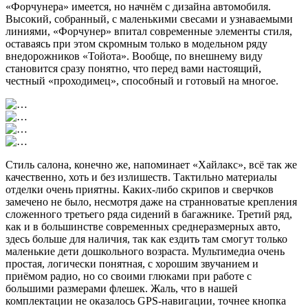
«Форчунера» имеется, но начнём с дизайна автомобиля.
Высокий, собранный, с маленькими свесами и узнаваемыми
линиями, «Форчунер» впитал современные элементы стиля,
оставаясь при этом скромным только в модельном ряду
внедорожников «Тойота». Вообще, по внешнему виду
становится сразу понятно, что перед вами настоящий,
честный «проходимец», способный и готовый на многое.
Стиль салона, конечно же, напоминает «Хайлакс», всё так же
качественно, хоть и без излишеств. Тактильно материалы
отделки очень приятны. Каких-либо скрипов и сверчков
замечено не было, несмотря даже на странноватые крепления
сложенного третьего ряда сидений в багажнике. Третий ряд,
как и в большинстве современных среднеразмерных авто,
здесь больше для наличия, так как ездить там смогут только
маленькие дети дошкольного возраста. Мультимедиа очень
простая, логически понятная, с хорошим звучанием и
приёмом радио, но со своими глюками при работе с
большими размерами флешек. Жаль, что в нашей
комплектации не оказалось GPS-навигации, точнее кнопка