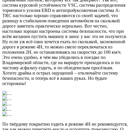
система курсовой устойчивости VSC, система распределения
тормозного усилия EBD и антипробуксовочная система A-
TRC настолько хорошо справляются со своей задачей, что
разницу в стабильном поведении автомобиля на скользкой
дороге заметить практически нереально. Вот честно,
настолько хорошо настроены системы безопасности, что при
всём желании пустить машину в занос у вас это не получится.
Ну если уж всё-таки хочется ехать по скользкой, заснеженной
дороге в режиме 4H, то можно смело переключаться из
положения 2Н, не останавливаясь на скоростях до 100 км/ч.
Это очень удобно, в чём мы убедились в поездке по
Владимирской области, где на маршруте приходилось и по
чистому асфальту ездить, и по обледенелым просёлкам.
Хотите драйва и острых ощущений – отключайте систему
безопасности, и теперь всё в ваших руках. Но будьте
осторожны!
По твёрдому покрытию ездить в режиме 4Н не рекомендуется,
так как можно перегреть масло и испортить трансмиссию. О