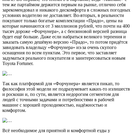
тем же партаймом держится первым на рынке, отлично себя
зарекомендовал и никакого дискомфорта в сложных погодных
условиях водителю не доставляет. Во-вторых, в реальности
покупают только богатые комплектации «Прадо», цены на
которые начинаются от 3 миллионов рублей, что почти на 400
тысяч дороже «Форчунера», а с бензиновой версией разница
будет ещё больше. Даже если набраться великого терпения и
заказать самую дешёвую версию «Прадо», то потом придётся
завидовать владельцу «Форчунера» из-за очень скупого
оснащения по всем пунктам. Это первое, что заставляет
задуматься реального покупателя и заинтересоваться новым
Toyota Fortuner.
Так как платформой для «Форчунера» является пикап, то
философия этой модели не подразумевает каких-то излишеств
и роскоши и, по сути, является недорогим сегментом для
людей с точными задачами и потребностями в рабочей
машине с хорошей проходимостью, надёжностью и
комфортом.
Всё необходимое для приятной и комфортной езды у