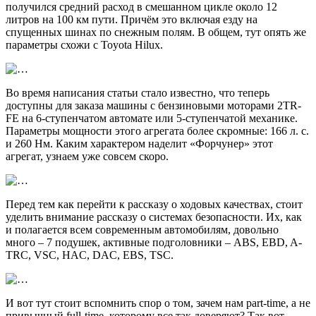
получился средний расход в смешанном цикле около 12
литров на 100 км пути. Причём это включая езду на
спущенных шинах по снежным полям. В общем, тут опять же
параметры схожи с Toyota Hilux.
Во время написания статьи стало известно, что теперь
доступны для заказа машины с бензиновыми моторами 2TR-
FE на 6-ступенчатом автомате или 5-ступенчатой механике.
Параметры мощности этого агрегата более скромные: 166 л. с.
и 260 Нм. Каким характером наделит «Форчунер» этот
агрегат, узнаем уже совсем скоро.
Перед тем как перейти к рассказу о ходовых качествах, стоит
уделить внимание рассказу о системах безопасности. Их, как
и полагается всем современным автомобилям, довольно
много – 7 подушек, активные подголовники – ABS, EBD, A-
TRC, VSC, HAC, DAC, EBS, TSC.
И вот тут стоит вспомнить спор о том, зачем нам part-time, а не
привычный full-time, которому все так доверяют? Так вот,