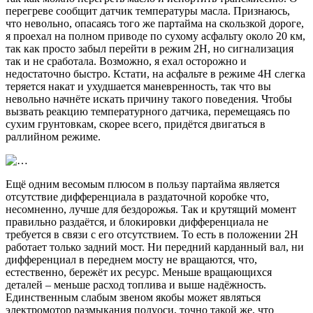
перегреве сообщит датчик температуры масла. Признаюсь,
что невольно, опасаясь того же партайма на скользкой дороге,
я проехал на полном приводе по сухому асфальту около 20 км,
так как просто забыл перейти в режим 2Н, но сигнализация
так и не сработала. Возможно, я ехал осторожно и
недостаточно быстро. Кстати, на асфальте в режиме 4Н слегка
теряется накат и ухудшается маневренность, так что вы
невольно начнёте искать причину такого поведения. Чтобы
вызвать реакцию температурного датчика, перемещаясь по
сухим грунтовкам, скорее всего, придётся двигаться в
раллийном режиме.
Ещё одним весомым плюсом в пользу партайма является
отсутствие дифференциала в раздаточной коробке что,
несомненно, лучше для бездорожья. Так и крутящий момент
правильно раздаётся, и блокировки дифференциала не
требуется в связи с его отсутствием. То есть в положении 2Н
работает только задний мост. Ни передний карданный вал, ни
дифференциал в переднем мосту не вращаются, что,
естественно, бережёт их ресурс. Меньше вращающихся
деталей – меньше расход топлива и выше надёжность.
Единственным слабым звеном якобы может являться
электромотор размыкания полуоси, точно такой же, что