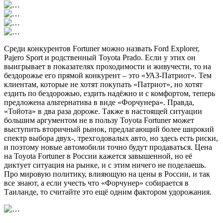
Среди конкурентов Fortuner можно назвать Ford Explorer,
Pajero Sport и родственный Toyota Prado. Если у этих он
выигрывает в показателях проходимости и живучести, то на
бездорожье его прямой конкурент – это «УАЗ-Патриот». Тем
клиентам, которые не хотят покупать «Патриот», но хотят
ездить по бездорожью, ездить надёжно и с комфортом, теперь
предложена альтернатива в виде «Форчунера». Правда,
«Тойота» в два раза дороже. Также в настоящей ситуации
большим аргументом не в пользу Toyota Fortuner может
выступить вторичный рынок, предлагающий более широкий
спектр выбора двух-, трехгодовалых авто, но здесь есть риски,
и поэтому новые автомобили точно будут продаваться. Цена
на Toyota Fortuner в России кажется завышенной, но её
диктует ситуация на рынке, и с этим ничего не поделаешь.
Про мировую политику, влияющую на цены в России, и так
все знают, а если учесть что «Форчунер» собирается в
Таиланде, то считайте это ещё одним фактором удорожания.