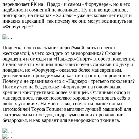
переключает РК на «Прадо» и самом «Форчунере», но в его
надёжности сомнений не возникает. Ну и, в конце концов,
повторюсь, на пикапах «Хайлакс» уже несколько лет ездят и
никаких нареканий, так почему же они могут возникнуть на
«Форчунере»?
Подвеска показалась мне энергоёмкой, хоть и слегка
жестковатой, а чего ожидать от внедорожника? Схожие
ощущения и от езды на «Паджеро-Спорт» второго поколения.
Лично мне эти машины показались очень схожими по духу и
повадкам, но «Форчунер» оказался более маневренным,
динамичным, проходимым и, как ни странно, современным.
Почему я не сравниваю его с «Паджеро» третьего поколения?
Потому что на бездорожье «Форчунер» на голову выше,
крепче и конструктивно более защищён. Отличный обзор и
маневренность также позволяют хорошо чувствовать себя в
любых условиях. На мой взгляд, сейчас на рынке новых
автомобилей Toyota Fortuner выглядит лучшей машиной для
экстремальных поездок, подразумевающих преодоление
бездорожья, и как вариант для внедорожного тюнинга.