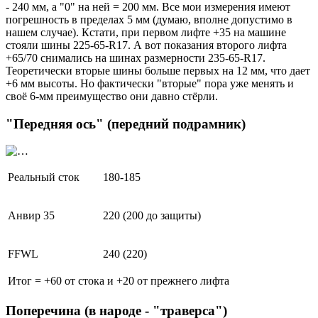
- 240 мм, а "0" на ней = 200 мм. Все мои измерения имеют
погрешность в пределах 5 мм (думаю, вполне допустимо в
нашем случае). Кстати, при первом лифте +35 на машине
стояли шины 225-65-R17. А вот показания второго лифта
+65/70 снимались на шинах размерности 235-65-R17.
Теоретически вторые шины больше первых на 12 мм, что дает
+6 мм высоты. Но фактически "вторые" пора уже менять и
своё 6-мм преимущество они давно стёрли.
"Передняя ось" (передний подрамник)
Реальный сток
180-185
Анвир 35
220 (200 до защиты)
FFWL
240 (220)
Итог = +60 от стока и +20 от прежнего лифта
Поперечина (в народе - "траверса")