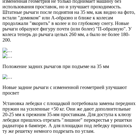
измененная геометрия не только поднимает машину без
использования проставок, но и улучшает проходимость.
Штатные рычаги после поднятия на 35 мм, как видно на фото,
встали "домиком" или А-образно и ближе к колесам
продолжали "якорить" в колее и по глубокому снегу. Новые
рычаги образуют фигуру почти (или более) "П-образную". У
колеса теперь до рычага целых 260 мм, а было не более 180-
200.
Положение задних рычагов при подъеме на 35 мм
Новые задние рычаги с измененной геометрией улучшают
просвет
Установка лебедки c площадкой потребовала замены передних
пружин на усиленные +50 кг. Они же дают дополнительные
20-25 мм к прежним 35-мм проставкам. Для доступа к клюзу
лебедки пришлось отрезать "лишние" перекрестья у решетки
радиатора в бампере. А для площадки под лебедку пришлось
ту же решетку немного подрезать по углам.