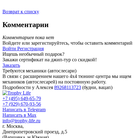
Возврат к списку
Комментарии
Комментариев пока нет
Войдите или зарегистируйтесь, чтобы оставить комментарий
Войти
Регистрация
Ищешь необычный подарок?
Закажи сертификат на джип-тур со скидкой!
Заказать
Требуются механики (автослесари)
В связи с расширением нашего 4х4 тюнинг-центра мы ищем
механиков (автослесарей) на постоянную работу.
Подробности у Алексея
89268113723
(будни, вацап)
+7 (495) 649-65-79
+7 (929) 670-93-56
Написать в Telegram
Написать в Max
info@trophy-life.ru
г. Москва,
Днепропетровский проезд, д.5
(Варшавка, м.Южная)