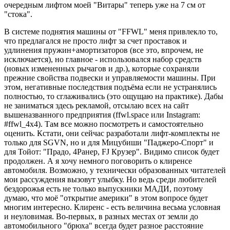
очередным лифтом моей "Витары" теперь уже на 7 см от
"стока".
В системе поднятия машины от "FFWL" меня привлекло то,
что предлагался не просто лифт за счет проставок и
удлинения пружин+амортизаторов (все это, впрочем, не
исключается), но главное - использовался набор средств
(новых измененных рычагов и др.), которые сохраняли
прежние свойства подвески и управляемости машины. При
этом, негативные последствия подъёма если не устранялись
полностью, то сглаживались (это ощущаю на практике). Дабы
не заниматься здесь рекламой, отсылаю всех на сайт
вышеназванного предприятия (ffwl.space или Instagram:
#ffwl_4x4). Там все можно посмотреть и самостоятельно
оценить. Кстати, они сейчас разработали лифт-комплекты не
только для SGVN, но и для Мицубиши "Паджеро-Спорт" и
для Тойот: "Прадо, 4Ранер, FJ Крузер". Видимо список будет
продолжен. А я хочу немного поговорить о клиренсе
автомобиля. Возможно, у технически образованных читателей
мои рассуждения вызовут улыбку. Но ведь среди любителей
бездорожья есть не только выпускники МАДИ, поэтому
думаю, что моё "открытие америки" в этом вопросе будет
многим интересно. Клиренс - есть величина весьма условная
и неуловимая. Во-первых, в разных местах от земли до
автомобильного "брюха" всегда будет разное расстояние