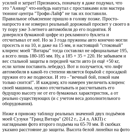
усилий и затрат! Признаюсь, поначалу я даже подумал, что
это "Анвир" что-нибудь напутал с проставками или мастера
тюнинг-центра "Трофи-Лайф" не так их поставили.
Правильное объяснение пришло в голову позже. Просто-
напросто я не измерил реальный дорожный просвет у своего в
ту пору уже 3-летнего автомобиля до его поднятия. Я
доверился бумажной цифре из рекламного буклета и
отсчитывал от неё. Но за 3 года пружины авто конечно могли
просесть и на 10, и даже на 15 мм, и настоящий "стоковый"
клиренс моей "Витары" тогда составлял не официальные 195,
а всего лишь 180-185 мм. Ну, а 185 + 35 = 220. Не забываем и
вес стальной защиты в передней части авто (и ещё +50 кг,
если хотим поставить лебедку). Вот и получается, что лифт
автомобиля в какой-то степени является борьбой с просадкой
пружин его же подвески. И это - "вечный бой, покой нам
только снится!". И каждому, кто намерен увеличить клиренс
своей машины, нужно отсчитывать и рассчитывать его
будущую высоту не от его бумажных характеристик, а от
реально существующих (и с учетом веса дополнительного
оборудования).
Ниже я привожу таблицу реальных значений двух подъёмов
моей Сузуки "Гранд Витара" (2012 г., 2,4 л, АКП) с
наглядными фото второго подъема на 65-70 мм. В скобках
указано расстояние до защиты. Высота белой линейки на фото