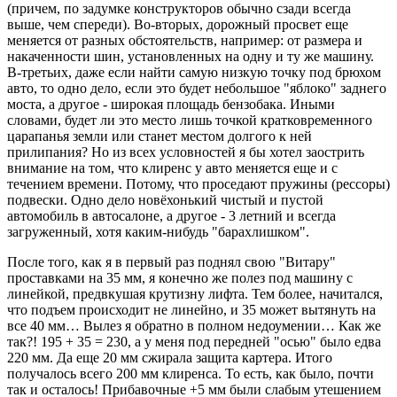
(причем, по задумке конструкторов обычно сзади всегда
выше, чем спереди). Во-вторых, дорожный просвет еще
меняется от разных обстоятельств, например: от размера и
накаченности шин, установленных на одну и ту же машину.
В-третьих, даже если найти самую низкую точку под брюхом
авто, то одно дело, если это будет небольшое "яблоко" заднего
моста, а другое - широкая площадь бензобака. Иными
словами, будет ли это место лишь точкой кратковременного
царапанья земли или станет местом долгого к ней
прилипания? Но из всех условностей я бы хотел заострить
внимание на том, что клиренс у авто меняется еще и с
течением времени. Потому, что проседают пружины (рессоры)
подвески. Одно дело новёхонький чистый и пустой
автомобиль в автосалоне, а другое - 3 летний и всегда
загруженный, хотя каким-нибудь "барахлишком".
После того, как я в первый раз поднял свою "Витару"
проставками на 35 мм, я конечно же полез под машину с
линейкой, предвкушая крутизну лифта. Тем более, начитался,
что подъем происходит не линейно, и 35 может вытянуть на
все 40 мм… Вылез я обратно в полном недоумении… Как же
так?! 195 + 35 = 230, а у меня под передней "осью" было едва
220 мм. Да еще 20 мм сжирала защита картера. Итого
получалось всего 200 мм клиренса. То есть, как было, почти
так и осталось! Прибавочные +5 мм были слабым утешением