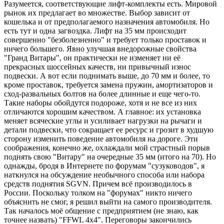
Разумеется, соответствующие лифт-комплекты есть. Мировой
рынок их предлагает во множестве. Выбор зависит от
кошелька и от предполагаемого назначения автомобиля. Но
есть тут и одна загвоздка. Лифт на 35 мм происходит
совершенно "безболезненно" и требует только проставок и
ничего большего. Явно улучшая внедорожные свойства
"Гранд Витары", он практически не изменяет ни её
прекрасных шоссейных качеств, ни привычный износ
подвески. А вот если поднимать выше, до 70 мм и более, то
кроме проставок, требуется замена пружин, амортизаторов и
сход-развальных болтов на более длинные и еще чего-то.
Такие наборы обойдутся подороже, хотя и не все из них
отличаются хорошим качеством. А главное: их установка
меняет всяческие углы и усиливает нагрузки на рычаги и
детали подвески, что сокращает ее ресурс и грозит в худшую
сторону изменить поведение автомобиля на дороге. Эти
соображения, конечно же, охлаждали мой страстный порыв
поднять свою "Витару" на очередные 35 мм (итого на 70). Но
однажды, бродя в Интернете по форумам "сузуководов", я
наткнулся на обсуждение необычного способа или набора
средств поднятия SGVN. Причем всё производилось в
России. Поскольку толком на "форумах" никто ничего
объяснить не смог, я решил выйти на самого производителя.
Так началось моё общение с предприятием (не знаю, как
точнее назвать) "FFWL 4x4". Переговоры закончились