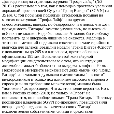
Два года назад на страницах журнала "Трофи-Лайф" (№3
2016) я рассказывал о том, как с помощью проставок увеличил
дорожный просвет своей Сузуки "Гранд Витары" (SGVN) на
35 мм. С той поры мой поднятый автомобиль побывал на
многих покатушках "Трофи-Лайф" и на других
самостоятельных выездах по бездорожью, и я понял, что хотя
проходимость "Витары" заметно улучшилась, но высоты ей
всё-таки не хватает. Надо бы повыше. А заодно бы и лебедку
поставить, да и шноркель лишним не окажется. Маслица в
этот огонь мечтаний подливали известия о начале серийного
выпуска для далекой Бразилии модели "Гранд Витара 4Спорт"
с повышенным до 265 мм клиренсом, против обычных
официальных 195 мм. Появление этой конвейерной
модификации свидетельствовало о том, что конструкция
автомобиля может безболезненно выдержать лифт на 70 мм.
Некоторые в Интернете высказывают даже мысль, что "Гранд
Витару" изначально задумывали именно таким "высоким"
внедорожником и только под влиянием массового мирового
спроса (или по требованию маркетологов) машина была
"понижена" до кроссовера. Что ж, это вполне вероятно. Но к
нам в Россию сейчас (2018) не только "4Спорт" не
поставляются, но и вообще никакие "Гранд Витары". Поэтому
российские владельцы SGVN по-прежнему повышают (или
возвращают) внедорожные качества своих "Витар"
исключительно собственными силами и средствами.