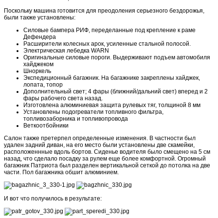
Поскольку машина готовится для преодоления серьезного бездорожья,
были также установлены:
Силовые бампера РИФ, переделанные под крепление к раме
Дефендера
Расширители колесных арок, усиленные стальной полосой.
Электрическая лебедка WARN
Оригинальные силовые пороги. Выдерживают подъем автомобиля
хайджеком
Шноркель
Экспедиционный багажник. На багажнике закреплены хайджек,
лопата, топор
Дополнительный свет; 4 фары (ближний/дальний свет) вперед и 2
фары рабочего света назад.
Изготовлена алюминиевая защита рулевых тяг, толщиной 8 мм
Установлены подогреватели топливного фильтра,
топливозаборника и топливопровода
Веткоотбойники
Салон также претерпел определенные изменения. В частности был
удален задний диван, на его место были установлены две скамейки,
расположеннные вдоль бортов. Сиденье водителя было смещено на 5 см
назад, что сделало посадку за рулем еще более комфортной. Огромный
багажник Патриота был разделен вертикальной сеткой до потолка на две
части. Пол багажника обшит алюминием.
И вот что получилось в результате: