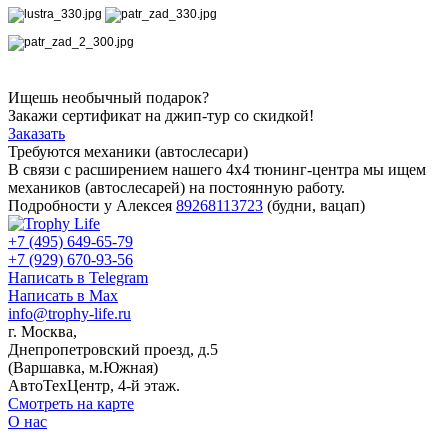
Ищешь необычный подарок?
Закажи сертификат на джип-тур со скидкой!
Заказать
Требуются механики (автослесари)
В связи с расширением нашего 4х4 тюнинг-центра мы ищем
механиков (автослесарей) на постоянную работу.
Подробности у Алексея
89268113723
(будни, вацап)
+7 (495) 649-65-79
+7 (929) 670-93-56
Написать в Telegram
Написать в Max
info@trophy-life.ru
г. Москва,
Днепропетровский проезд, д.5
(Варшавка, м.Южная)
АвтоТехЦентр, 4-й этаж.
Смотреть на карте
О нас